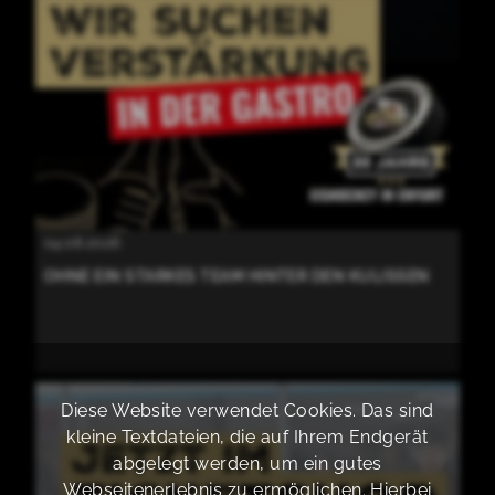
04.08.2026
OHNE EIN STARKES TEAM HINTER DEN KULISSEN
Diese Website verwendet Cookies. Das sind
kleine Textdateien, die auf Ihrem Endgerät
abgelegt werden, um ein gutes
Webseitenerlebnis zu ermöglichen. Hierbei