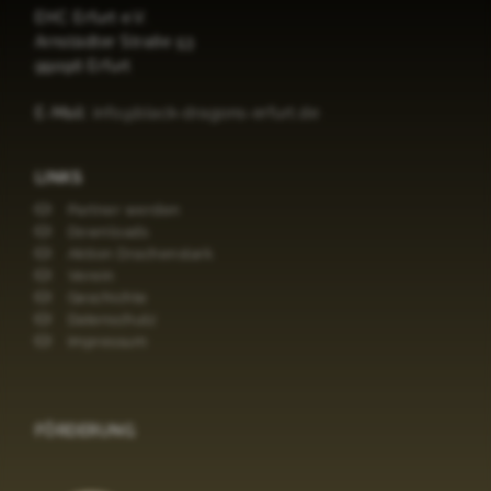
EHC Erfurt e.V.
Arnstädter Straße 53
99096 Erfurt
E-Mail:
info@black-dragons-erfurt.de
LINKS
Partner werden
Downloads
Aktion Drachenstark
Verein
Geschichte
Datenschutz
Impressum
FÖRDERUNG