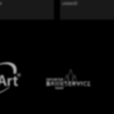
!
LAGACÉ!