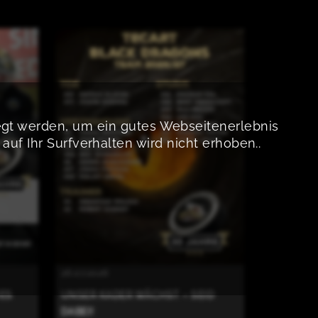
legt werden, um ein gutes Webseitenerlebnis
uf Ihr Surfverhalten wird nicht erhoben..
26.07.2026
UES
UNSER KADER WÄCHST – SEID
DABEI!