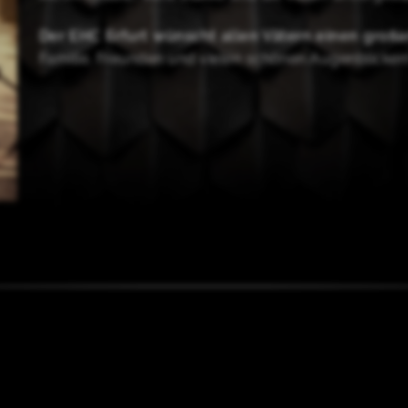
Der EHC Erfurt wünscht allen Vätern einen großar
Familie, Freunden und vielen schönen Augenblicken