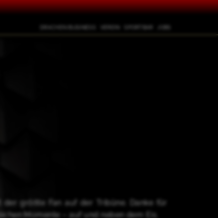
DRACHEN BUSINESS
VEREIN
SPORTBAR
JOBS
ft der größte Fan auf der Tribüne. Danke für
sslichen Momente – auf und neben dem Eis.