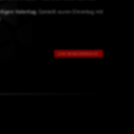
tigen Vatertag.
Genießt euren Ehrentag mit
!
ZUR NEWSÜBERSICHT