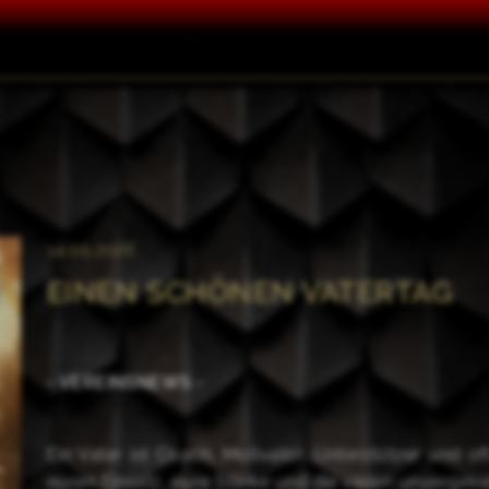
14.05.2026
EINEN SCHÖNEN VATERTAG
- VEREINSNEWS -
Ein Vater ist Coach, Motivator, Unterstützer und o
euren Einsatz, eure Stärke und die vielen unverge