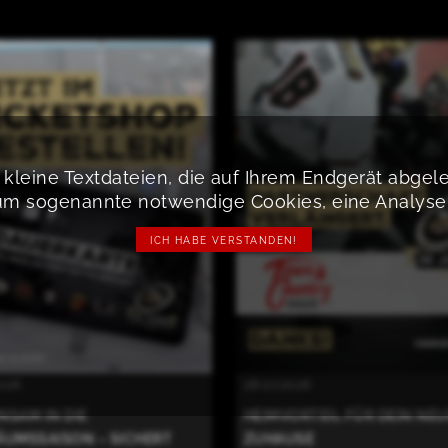
kleine Textdateien, die auf Ihrem Endgerät abge
um sogenannte notwendige Cookies, eine Analyse a
ICH HABE VERSTANDEN!
2026
28.07.2026
NSAM IN DIE
HEIMVORTEIL FÜR DEIN NE
ÄUMSSAISON – SICHERT
ZUHAUSE